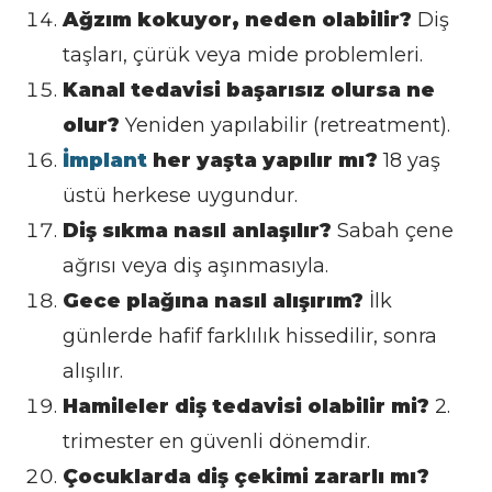
Ağzım kokuyor, neden olabilir?
Diş
taşları, çürük veya mide problemleri.
Kanal tedavisi başarısız olursa ne
olur?
Yeniden yapılabilir (retreatment).
İmplant
her yaşta yapılır mı?
18 yaş
üstü herkese uygundur.
Diş sıkma nasıl anlaşılır?
Sabah çene
ağrısı veya diş aşınmasıyla.
Gece plağına nasıl alışırım?
İlk
günlerde hafif farklılık hissedilir, sonra
alışılır.
Hamileler diş tedavisi olabilir mi?
2.
trimester en güvenli dönemdir.
Çocuklarda diş çekimi zararlı mı?