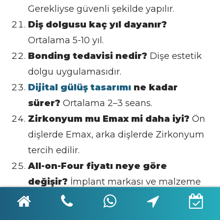
Gerekliyse güvenli şekilde yapılır.
Diş dolgusu kaç yıl dayanır?
Ortalama 5-10 yıl.
Bonding tedavisi nedir?
Dişe estetik
dolgu uygulamasıdır.
Dijital gülüş tasarımı
ne kadar
sürer?
Ortalama 2–3 seans.
Zirkonyum mu Emax mi daha iyi?
Ön
dişlerde Emax, arka dişlerde Zirkonyum
tercih edilir.
All-on-Four fiyatı neye göre
değişir?
İmplant markası ve malzeme
kalitesine göre.
Sedasyonla tedavi güvenli mi?
Evet,