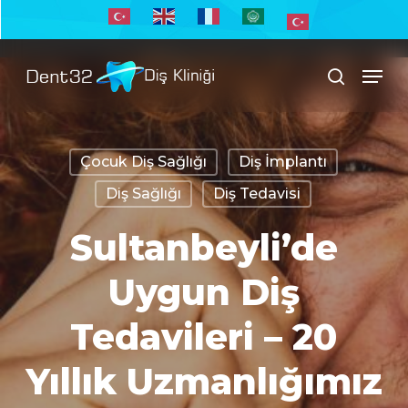
Skip
to
Men
main
search
content
Çocuk Diş Sağlığı
Diş İmplantı
Diş Sağlığı
Diş Tedavisi
Sultanbeyli’de
Uygun Diş
Tedavileri – 20
Yıllık Uzmanlığımız