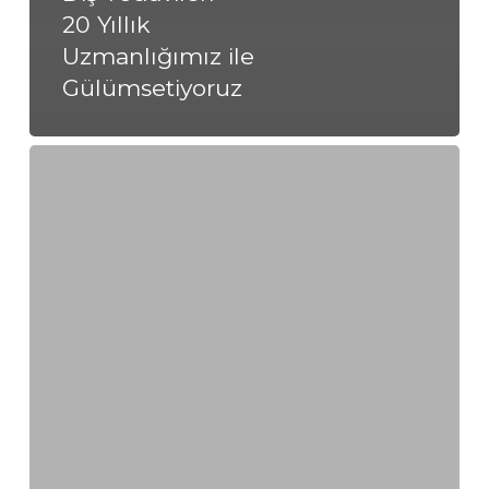
20 Yıllık
Uzmanlığımız ile
Gülümsetiyoruz
Kilyos’ta
Uygun
Diş
Tedavileri
–
20
Yıllık
Uzmanlığımız
ile
Gülümsetiyoruz