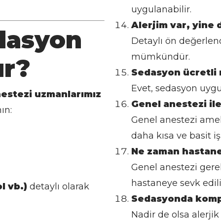
uygulanabilir.
Alerjim var, yine 
dasyon
Detaylı ön değerlen
mümkündür.
ır?
Sedasyon ücretli 
Evet, sedasyon uygul
estezi uzmanlarımız
Genel anestezi ile
ın:
Genel anestezi amel
daha kısa ve basit işl
Ne zaman hastane
Genel anestezi gerek
hastaneye sevk edili
l vb.)
detaylı olarak
Sedasyonda komp
Nadir de olsa alerj