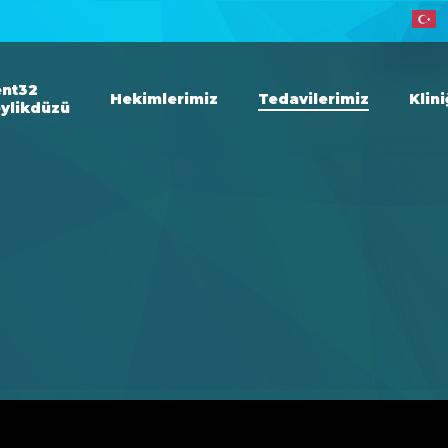
nt32
Hekimlerimiz
Tedavilerimiz
Klin
ylikdüzü