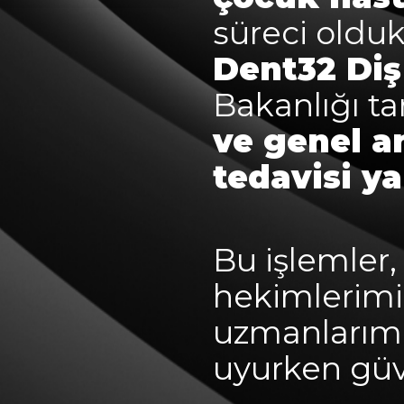
süreci oldukç
Dent32 Diş 
Bakanlığı t
ve genel an
tedavisi ya
Bu işlemler,
hekimlerimi
uzmanlarımız
uyurken güve