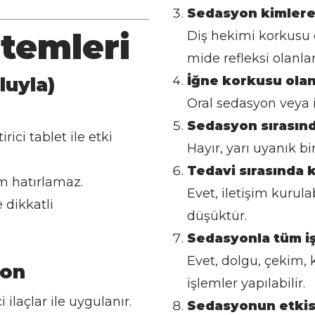
Sedasyon kimlere
temleri
Diş hekimi korkusu o
mide refleksi olanla
İğne korkusu ola
luyla)
Oral sedasyon veya i
Sedasyon sırasınd
rici tablet ile etki
Hayır, yarı uyanık b
Tedavi sırasında 
m hatırlamaz.
Evet, iletişim kurula
 dikkatli
düşüktür.
Sedasyonla tüm iş
Evet, dolgu, çekim, 
yon
işlemler yapılabilir.
ilaçlar ile uygulanır.
Sedasyonun etkis