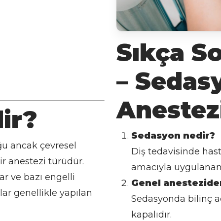
Sıkça So
– Sedas
Anestez
ir?
Sedasyon nedir?
ğu ancak çevresel
Diş tedavisinde has
ir anestezi türüdür.
amacıyla uygulanan h
ar ve bazı engelli
Genel anesteziden
alar genellikle yapılan
Sedasyonda bilinç a
kapalıdır.