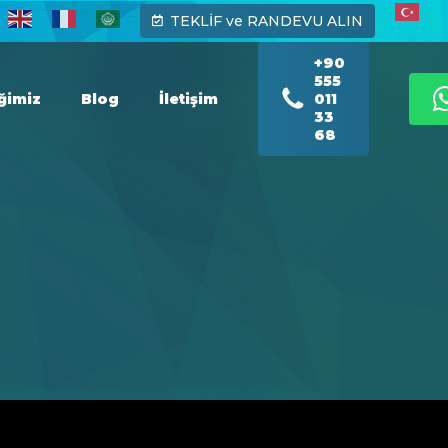
TEKLİF ve RANDEVU ALIN
+90
555
iğimiz
Blog
İletişim
011
33
68