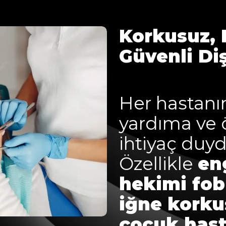
Korkusuz, 
Güvenli Di
Her hastanı
yardıma ve 
ihtiyaç duyd
Özellikle
eng
hekimi fobi
iğne korku
çocuk hast