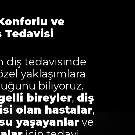
Konforlu ve
ş Tedavisi
n diş tedavisinde
özel yaklaşımlara
uğunu biliyoruz.
elli bireyler
,
diş
si olan hastalar
,
su yaşayanlar
ve
alar
için tedavi