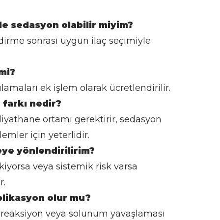
de sedasyon olabilir miyim?
dirme sonrası uygun ilaç seçimiyle
mi?
amaları ek işlem olarak ücretlendirilir.
 farkı nedir?
iyathane ortamı gerektirir, sedasyon
emler için yeterlidir.
ye yönlendirilirim?
iyorsa veya sistemik risk varsa
r.
likasyon olur mu?
ik reaksiyon veya solunum yavaşlaması