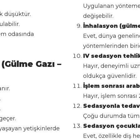
Uygulanan yönteme g
ık düşüktür.
değişebilir.
labilir.
İnhalasyon (gülme
lem odasında
Evet, dünya genelin
yöntemlerinden birid
IV sedasyon tehlik
 (Gülme Gazı –
Hayır, deneyimli uz
oldukça güvenlidir.
İşlem sonrası arab
nır.
Hayır, işlem sonrası
.
Sedasyonla tedavi
.
Çoğu durumda tüm i
geçer.
Sedasyon çocukla
 yaşayan yetişkinlerde
Evet, özellikle diş 