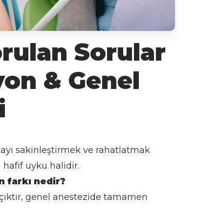
rulan Sorular
yon & Genel
i
tayı sakinleştirmek ve rahatlatmak
afif uyku halidir.
 farkı nedir?
çıktır, genel anestezide tamamen