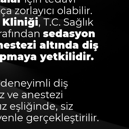
a zorlayıcı olabilir.
Kliniği
, T.C. Sağlık
arafından
sedasyon
estezi altında diş
pmaya yetkilidir.
 deneyimli diş
z ve anestezi
 eşliğinde, siz
nle gerçekleştirilir.