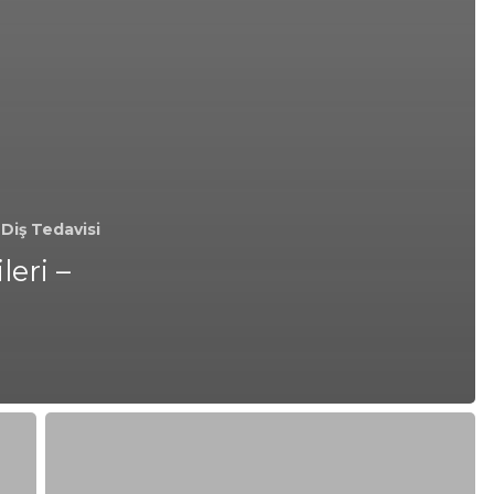
Diş Tedavisi
eri –
Kozyatağı’nda
Uygun