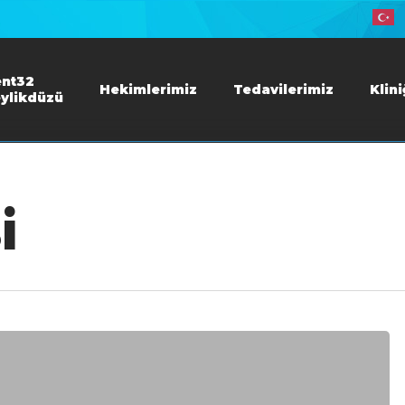
nt32
Hekimlerimiz
Tedavilerimiz
Klin
ylikdüzü
i