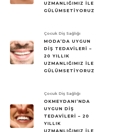
UZMANLIĞIMIZ ILE
GÜLÜMSETIYORUZ
Çocuk Diş Sağlığı
MODA’DA UYGUN
DIŞ TEDAVILERI –
20 YILLIK
UZMANLIĞIMIZ ILE
GÜLÜMSETIYORUZ
Çocuk Diş Sağlığı
OKMEYDANI’NDA
UYGUN DIŞ
TEDAVILERI – 20
YILLIK
UZMANLIĞIMIZ ILE