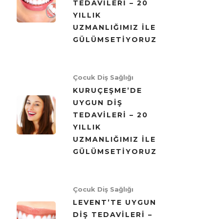
TEDAVILERI – 20
YILLIK
UZMANLIĞIMIZ ILE
GÜLÜMSETIYORUZ
Çocuk Diş Sağlığı
KURUÇEŞME’DE
UYGUN DIŞ
TEDAVILERI – 20
YILLIK
UZMANLIĞIMIZ ILE
GÜLÜMSETIYORUZ
Çocuk Diş Sağlığı
LEVENT’TE UYGUN
DIŞ TEDAVILERI –