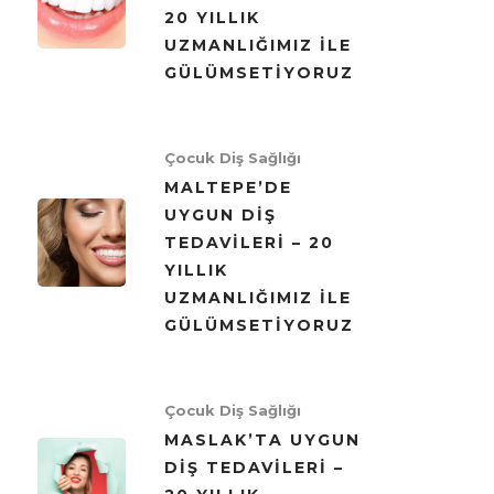
20 YILLIK
UZMANLIĞIMIZ ILE
GÜLÜMSETIYORUZ
Çocuk Diş Sağlığı
MALTEPE’DE
UYGUN DIŞ
TEDAVILERI – 20
YILLIK
UZMANLIĞIMIZ ILE
GÜLÜMSETIYORUZ
Çocuk Diş Sağlığı
MASLAK’TA UYGUN
DIŞ TEDAVILERI –