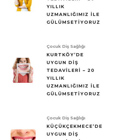
YILLIK
UZMANLIĞIMIZ ILE
GÜLÜMSETIYORUZ
Çocuk Diş Sağlığı
KURTKÖY’DE
UYGUN DIŞ
TEDAVILERI – 20
YILLIK
UZMANLIĞIMIZ ILE
GÜLÜMSETIYORUZ
Çocuk Diş Sağlığı
KÜÇÜKÇEKMECE’DE
UYGUN DIŞ