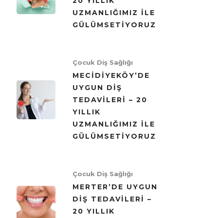
20 YILLIK
UZMANLIĞIMIZ ILE
GÜLÜMSETIYORUZ
Çocuk Diş Sağlığı
MECIDIYEKÖY’DE
UYGUN DIŞ
TEDAVILERI – 20
YILLIK
UZMANLIĞIMIZ ILE
GÜLÜMSETIYORUZ
Çocuk Diş Sağlığı
MERTER’DE UYGUN
DIŞ TEDAVILERI –
20 YILLIK