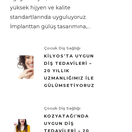
yüksek hijyen ve kalite
standartlarında uyguluyoruz.
İmplanttan gülüş tasarımına,…
Çocuk Diş Sağlığı
KILYOS’TA UYGUN
DIŞ TEDAVILERI –
20 YILLIK
UZMANLIĞIMIZ ILE
GÜLÜMSETIYORUZ
Çocuk Diş Sağlığı
KOZYATAĞI’NDA
UYGUN DIŞ
TEDAVILERI – 20