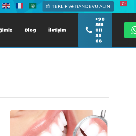
TEKLİF ve RANDEVU ALIN
+90
555
iğimiz
Blog
İletişim
011
33
68