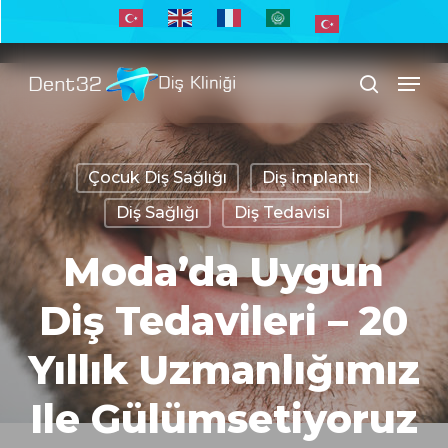
Skip
to
Men
main
search
content
Çocuk Diş Sağlığı
Diş İmplantı
Diş Sağlığı
Diş Tedavisi
Moda’da Uygun
Diş Tedavileri – 20
Yıllık Uzmanlığımız
Ile Gülümsetiyoruz