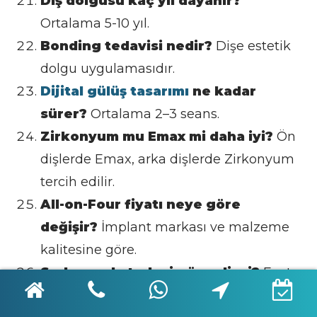
Diş dolgusu kaç yıl dayanır?
Ortalama 5-10 yıl.
Bonding tedavisi nedir?
Dişe estetik
dolgu uygulamasıdır.
Dijital gülüş tasarımı
ne kadar
sürer?
Ortalama 2–3 seans.
Zirkonyum mu Emax mi daha iyi?
Ön
dişlerde Emax, arka dişlerde Zirkonyum
tercih edilir.
All-on-Four fiyatı neye göre
değişir?
İmplant markası ve malzeme
kalitesine göre.
Sedasyonla tedavi güvenli mi?
Evet,
anestezi uzmanı gözetiminde