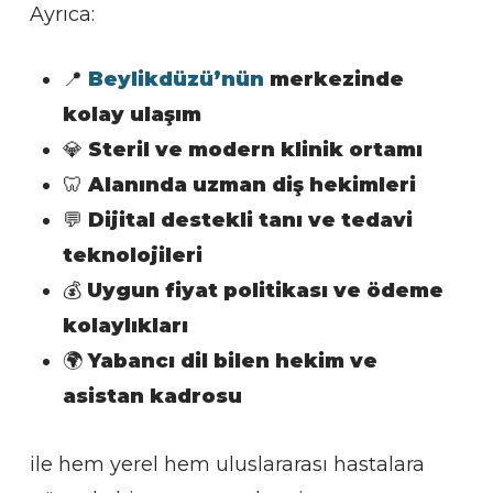
Ayrıca:
📍
Beylikdüzü’nün
merkezinde
kolay ulaşım
💎
Steril ve modern klinik ortamı
🦷
Alanında uzman diş hekimleri
💬
Dijital destekli tanı ve tedavi
teknolojileri
💰
Uygun fiyat politikası ve ödeme
kolaylıkları
🌍
Yabancı dil bilen hekim ve
asistan kadrosu
ile hem yerel hem uluslararası hastalara