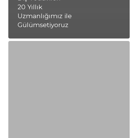
20 Yıllık
Uzmanlığımız ile
Gülümsetiyoruz
Kilyos’ta
Uygun
Diş
Tedavileri
–
20
Yıllık
Uzmanlığımız
ile
Gülümsetiyoruz