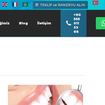
TEKLİF ve RANDEVU ALIN
+90
555
iğimiz
Blog
İletişim
011
33
68