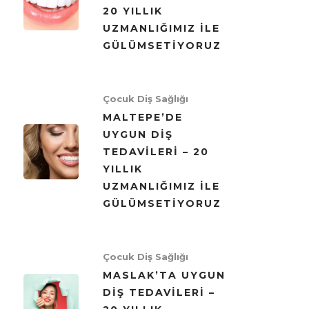
20 YILLIK
UZMANLIĞIMIZ ILE
GÜLÜMSETIYORUZ
Çocuk Diş Sağlığı
MALTEPE’DE
UYGUN DIŞ
TEDAVILERI – 20
YILLIK
UZMANLIĞIMIZ ILE
GÜLÜMSETIYORUZ
Çocuk Diş Sağlığı
MASLAK’TA UYGUN
DIŞ TEDAVILERI –