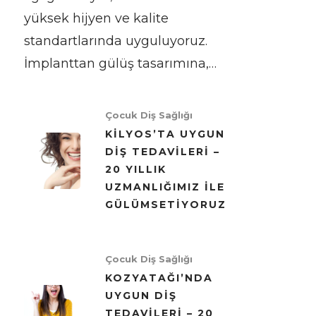
yüksek hijyen ve kalite
standartlarında uyguluyoruz.
İmplanttan gülüş tasarımına,…
Çocuk Diş Sağlığı
KILYOS’TA UYGUN
DIŞ TEDAVILERI –
20 YILLIK
UZMANLIĞIMIZ ILE
GÜLÜMSETIYORUZ
Çocuk Diş Sağlığı
KOZYATAĞI’NDA
UYGUN DIŞ
TEDAVILERI – 20