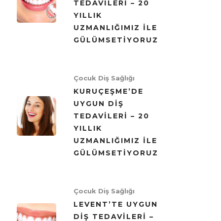
TEDAVILERI – 20
YILLIK
UZMANLIĞIMIZ ILE
GÜLÜMSETIYORUZ
Çocuk Diş Sağlığı
KURUÇEŞME’DE
UYGUN DIŞ
TEDAVILERI – 20
YILLIK
UZMANLIĞIMIZ ILE
GÜLÜMSETIYORUZ
Çocuk Diş Sağlığı
LEVENT’TE UYGUN
DIŞ TEDAVILERI –