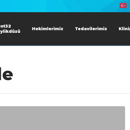
nt32
Hekimlerimiz
Tedavilerimiz
Klin
ylikdüzü
de