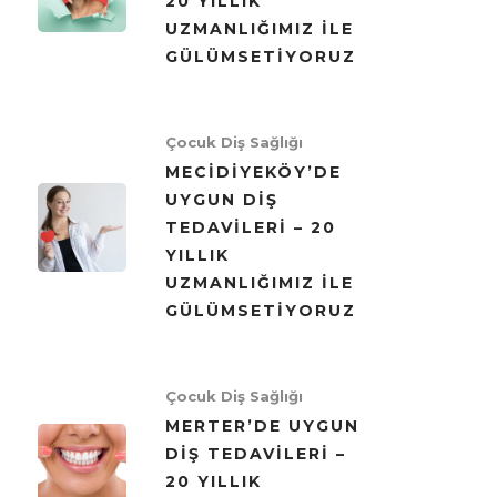
20 YILLIK
UZMANLIĞIMIZ ILE
GÜLÜMSETIYORUZ
Çocuk Diş Sağlığı
MECIDIYEKÖY’DE
UYGUN DIŞ
TEDAVILERI – 20
YILLIK
UZMANLIĞIMIZ ILE
GÜLÜMSETIYORUZ
Çocuk Diş Sağlığı
MERTER’DE UYGUN
DIŞ TEDAVILERI –
20 YILLIK