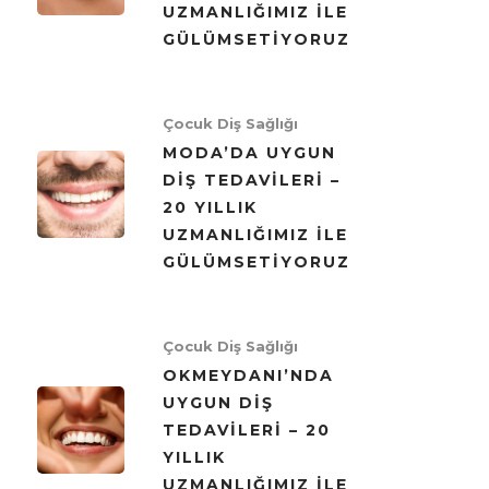
UZMANLIĞIMIZ ILE
GÜLÜMSETIYORUZ
Çocuk Diş Sağlığı
MODA’DA UYGUN
DIŞ TEDAVILERI –
20 YILLIK
UZMANLIĞIMIZ ILE
GÜLÜMSETIYORUZ
Çocuk Diş Sağlığı
OKMEYDANI’NDA
UYGUN DIŞ
TEDAVILERI – 20
YILLIK
UZMANLIĞIMIZ ILE