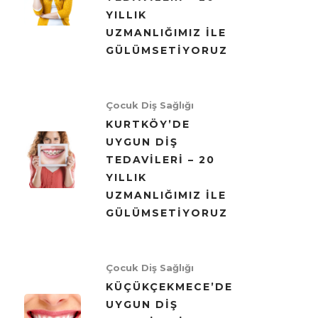
YILLIK
UZMANLIĞIMIZ ILE
GÜLÜMSETIYORUZ
Çocuk Diş Sağlığı
KURTKÖY’DE
UYGUN DIŞ
TEDAVILERI – 20
YILLIK
UZMANLIĞIMIZ ILE
GÜLÜMSETIYORUZ
Çocuk Diş Sağlığı
KÜÇÜKÇEKMECE’DE
UYGUN DIŞ