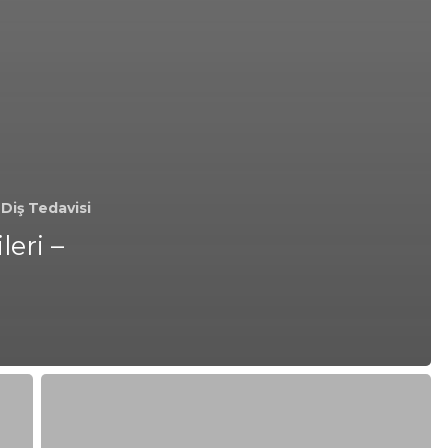
Diş Tedavisi
eri –
Kozyatağı’nda
Uygun