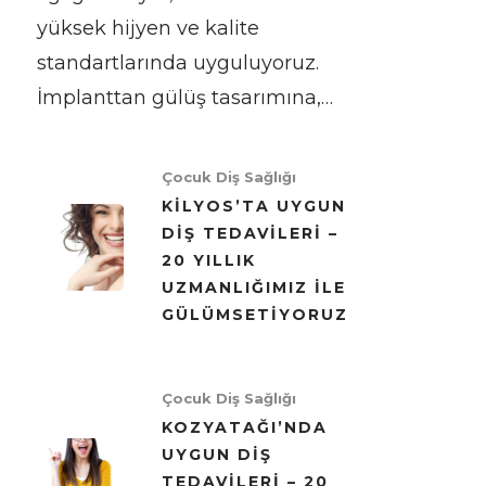
yüksek hijyen ve kalite
standartlarında uyguluyoruz.
İmplanttan gülüş tasarımına,…
Çocuk Diş Sağlığı
KILYOS’TA UYGUN
DIŞ TEDAVILERI –
20 YILLIK
UZMANLIĞIMIZ ILE
GÜLÜMSETIYORUZ
Çocuk Diş Sağlığı
KOZYATAĞI’NDA
UYGUN DIŞ
TEDAVILERI – 20