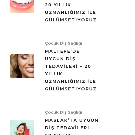
20 YILLIK
UZMANLIĞIMIZ ILE
GÜLÜMSETIYORUZ
Çocuk Diş Sağlığı
MALTEPE’DE
UYGUN DIŞ
TEDAVILERI – 20
YILLIK
UZMANLIĞIMIZ ILE
GÜLÜMSETIYORUZ
Çocuk Diş Sağlığı
MASLAK’TA UYGUN
DIŞ TEDAVILERI –