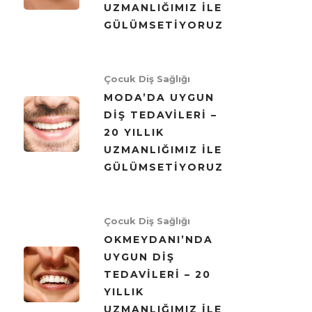
UZMANLIĞIMIZ ILE
GÜLÜMSETIYORUZ
Çocuk Diş Sağlığı
MODA’DA UYGUN
DIŞ TEDAVILERI –
20 YILLIK
UZMANLIĞIMIZ ILE
GÜLÜMSETIYORUZ
Çocuk Diş Sağlığı
OKMEYDANI’NDA
UYGUN DIŞ
TEDAVILERI – 20
YILLIK
UZMANLIĞIMIZ ILE