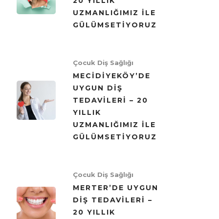
20 YILLIK
UZMANLIĞIMIZ ILE
GÜLÜMSETIYORUZ
Çocuk Diş Sağlığı
MECIDIYEKÖY’DE
UYGUN DIŞ
TEDAVILERI – 20
YILLIK
UZMANLIĞIMIZ ILE
GÜLÜMSETIYORUZ
Çocuk Diş Sağlığı
MERTER’DE UYGUN
DIŞ TEDAVILERI –
20 YILLIK