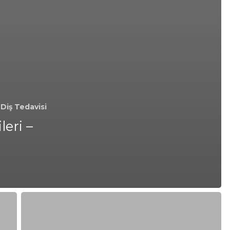
Diş Tedavisi
eri –
Kozyatağı’nda
Uygun