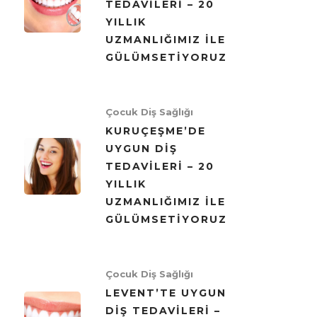
TEDAVILERI – 20
YILLIK
UZMANLIĞIMIZ ILE
GÜLÜMSETIYORUZ
Çocuk Diş Sağlığı
KURUÇEŞME’DE
UYGUN DIŞ
TEDAVILERI – 20
YILLIK
UZMANLIĞIMIZ ILE
GÜLÜMSETIYORUZ
Çocuk Diş Sağlığı
LEVENT’TE UYGUN
DIŞ TEDAVILERI –