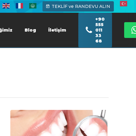
TEKLİF ve RANDEVU ALIN
+90
555
iğimiz
Blog
İletişim
011
33
68