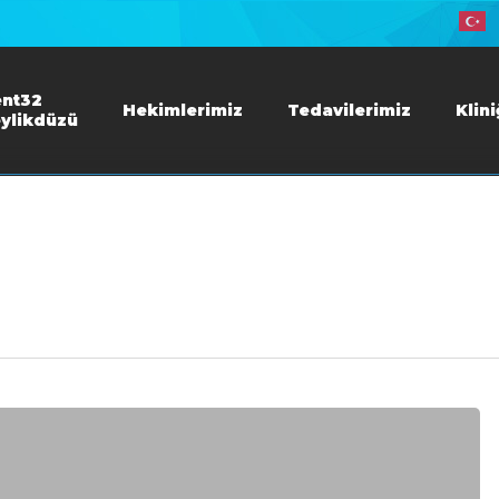
nt32
Hekimlerimiz
Tedavilerimiz
Klin
ylikdüzü