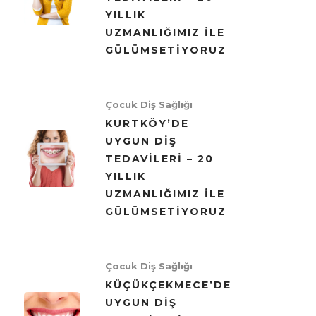
YILLIK
UZMANLIĞIMIZ ILE
GÜLÜMSETIYORUZ
Çocuk Diş Sağlığı
KURTKÖY’DE
UYGUN DIŞ
TEDAVILERI – 20
YILLIK
UZMANLIĞIMIZ ILE
GÜLÜMSETIYORUZ
Çocuk Diş Sağlığı
KÜÇÜKÇEKMECE’DE
UYGUN DIŞ