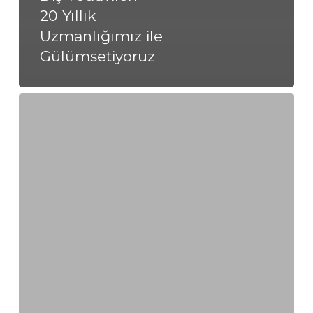
20 Yıllık
Uzmanlığımız ile
Gülümsetiyoruz
Kilyos’ta
Uygun
Diş
Tedavileri
–
20
Yıllık
Uzmanlığımız
ile
Gülümsetiyoruz