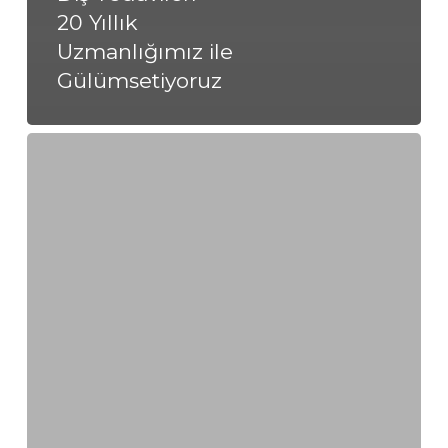
20 Yıllık
Uzmanlığımız ile
Gülümsetiyoruz
Kilyos’ta
Uygun
Diş
Tedavileri
–
20
Yıllık
Uzmanlığımız
ile
Gülümsetiyoruz