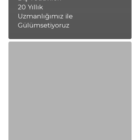
20 Yıllık
Uzmanlığımız ile
Gülümsetiyoruz
Kilyos’ta
Uygun
Diş
Tedavileri
–
20
Yıllık
Uzmanlığımız
ile
Gülümsetiyoruz