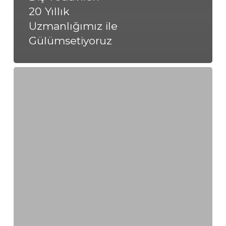
20 Yıllık
Uzmanlığımız ile
Gülümsetiyoruz
Kilyos’ta
Uygun
Diş
Tedavileri
–
20
Yıllık
Uzmanlığımız
ile
Gülümsetiyoruz