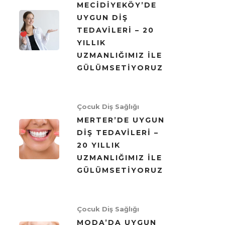
MECIDIYEKÖY’DE
UYGUN DIŞ
TEDAVILERI – 20
YILLIK
UZMANLIĞIMIZ ILE
GÜLÜMSETIYORUZ
Çocuk Diş Sağlığı
MERTER’DE UYGUN
DIŞ TEDAVILERI –
20 YILLIK
UZMANLIĞIMIZ ILE
GÜLÜMSETIYORUZ
Çocuk Diş Sağlığı
MODA’DA UYGUN