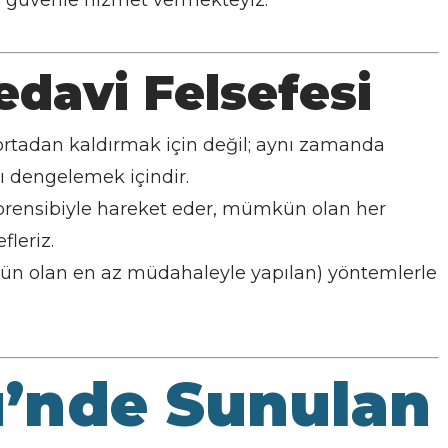
ra güvenle hizmet vermekteyiz.
edavi Felsefesi
 ortadan kaldırmak için değil; aynı zamanda
nı dengelemek içindir.
prensibiyle hareket eder, mümkün olan her
leriz.
 olan en az müdahaleyle yapılan) yöntemlerle
ü’nde Sunulan