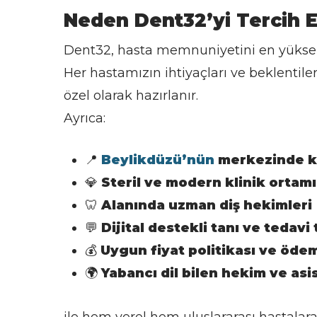
Neden Dent32’yi Tercih E
Dent32, hasta memnuniyetini en yüksek 
Her hastamızın ihtiyaçları ve beklentiler
özel olarak hazırlanır.
Ayrıca:
📍
Beylikdüzü’nün
merkezinde k
💎
Steril ve modern klinik ortamı
🦷
Alanında uzman diş hekimleri
💬
Dijital destekli tanı ve tedavi 
💰
Uygun fiyat politikası ve ödem
🌍
Yabancı dil bilen hekim ve as