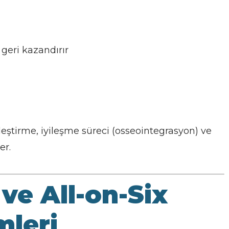
eri kazandırır
leştirme, iyileşme süreci (osseointegrasyon) ve
er.
 ve All-on-Six
mleri