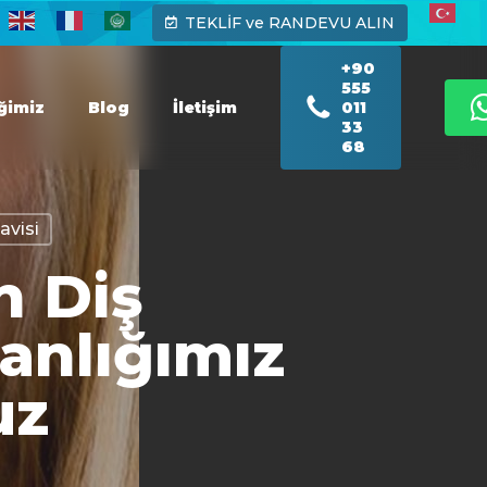
TEKLİF ve RANDEVU ALIN
+90
555
iğimiz
Blog
İletişim
011
33
68
avisi
n Diş
manlığımız
uz