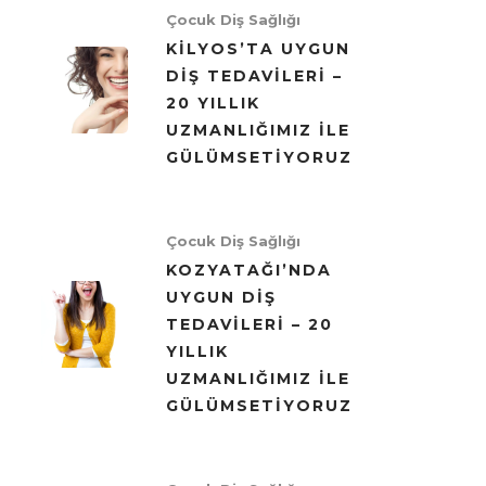
Çocuk Diş Sağlığı
KILYOS’TA UYGUN
DIŞ TEDAVILERI –
20 YILLIK
UZMANLIĞIMIZ ILE
GÜLÜMSETIYORUZ
Çocuk Diş Sağlığı
KOZYATAĞI’NDA
UYGUN DIŞ
TEDAVILERI – 20
YILLIK
UZMANLIĞIMIZ ILE
GÜLÜMSETIYORUZ