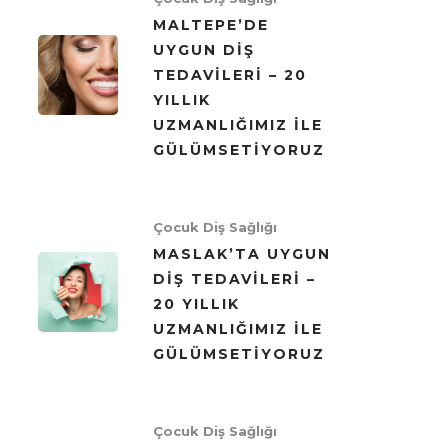
MALTEPE’DE
UYGUN DIŞ
TEDAVILERI – 20
YILLIK
UZMANLIĞIMIZ ILE
GÜLÜMSETIYORUZ
Çocuk Diş Sağlığı
MASLAK’TA UYGUN
DIŞ TEDAVILERI –
20 YILLIK
UZMANLIĞIMIZ ILE
GÜLÜMSETIYORUZ
Çocuk Diş Sağlığı