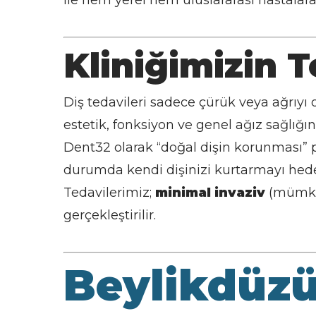
ile hem yerel hem uluslararası hastala
Kliniğimizin T
Diş tedavileri sadece çürük veya ağrıyı
estetik, fonksiyon ve genel ağız sağlığı
Dent32 olarak “doğal dişin korunması” 
durumda kendi dişinizi kurtarmayı hedef
Tedavilerimiz;
minimal invaziv
(mümkün
gerçekleştirilir.
Beylikdüz