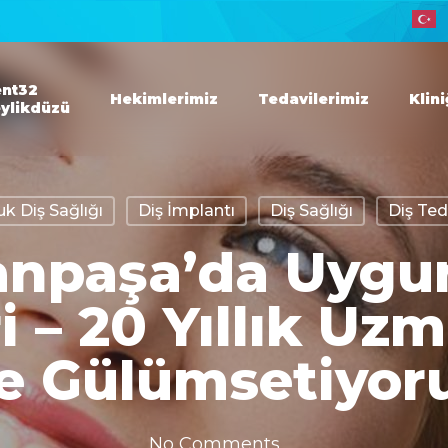
nt32
Hekimlerimiz
Tedavilerimiz
Klin
ylikdüzü
k Diş Sağlığı
Diş İmplantı
Diş Sağlığı
Diş Ted
npaşa’da Uygu
i – 20 Yıllık Uz
le Gülümsetiyor
No Comments