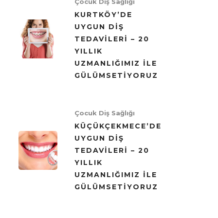
Çocuk Diş Sağlığı
KURTKÖY’DE
UYGUN DIŞ
TEDAVILERI – 20
YILLIK
UZMANLIĞIMIZ ILE
GÜLÜMSETIYORUZ
Çocuk Diş Sağlığı
KÜÇÜKÇEKMECE’DE
UYGUN DIŞ
TEDAVILERI – 20
YILLIK
UZMANLIĞIMIZ ILE
GÜLÜMSETIYORUZ