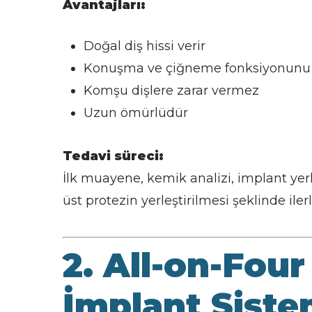
Avantajları:
Doğal diş hissi verir
Konuşma ve çiğneme fonksiyonunu g
Komşu dişlere zarar vermez
Uzun ömürlüdür
Tedavi süreci:
İlk muayene, kemik analizi, implant yer
üst protezin yerleştirilmesi şeklinde ilerl
2. All-on-Four
İmplant Siste