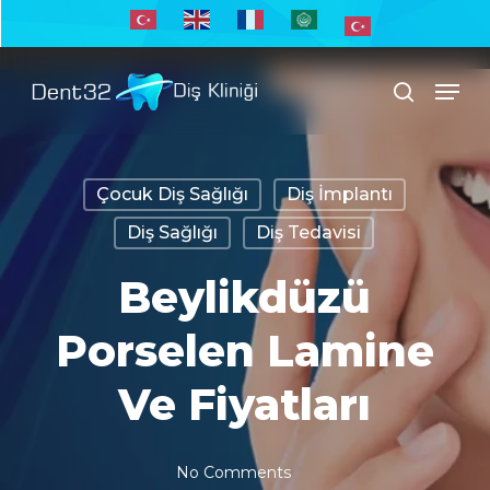
Skip
to
Men
main
search
content
Çocuk Diş Sağlığı
Diş İmplantı
Diş Sağlığı
Diş Tedavisi
Beylikdüzü
Porselen Lamine
Ve Fiyatları
No Comments