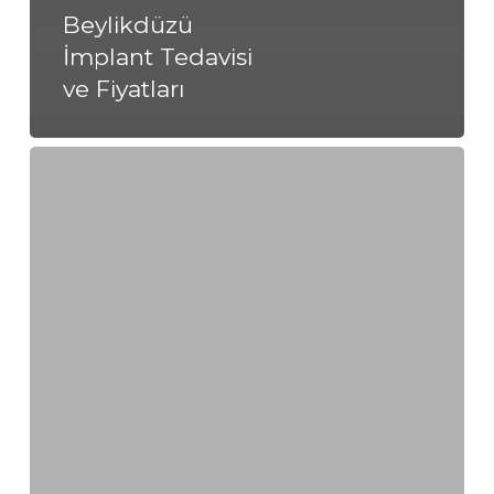
Beylikdüzü
İmplant Tedavisi
ve Fiyatları
Beylikdüzü
Diş
Sıkma
(Bruksizm)
ve
Fiyatları