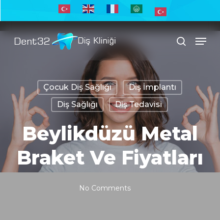
Skip
to
Men
main
search
content
Çocuk Diş Sağlığı
Diş İmplantı
Diş Sağlığı
Diş Tedavisi
Beylikdüzü Metal
Braket Ve Fiyatları
No Comments